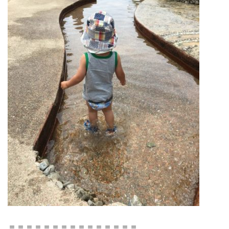
＝＝＝＝＝＝＝＝＝＝＝＝＝＝＝