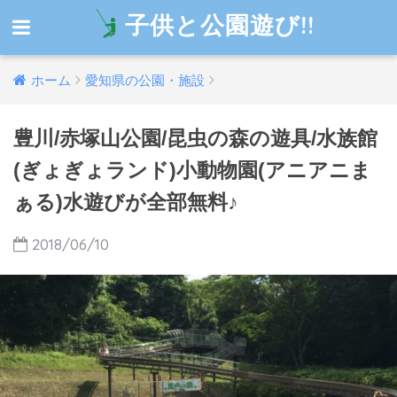
子供と公園遊び!!
ホーム
愛知県の公園・施設
豊川/赤塚山公園/昆虫の森の遊具/水族館
(ぎょぎょランド)小動物園(アニアニま
ぁる)水遊びが全部無料♪
2018/06/10