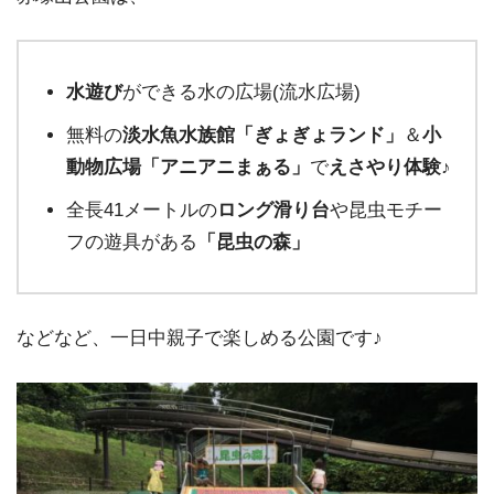
水遊び
ができる水の広場(流水広場)
無料の
淡水魚水族館「ぎょぎょランド」
＆
小
動物広場「アニアニまぁる」
で
えさやり体験♪
全長41メートルの
ロング滑り台
や昆虫モチー
フの遊具がある
「昆虫の森」
などなど、一日中親子で楽しめる公園です♪