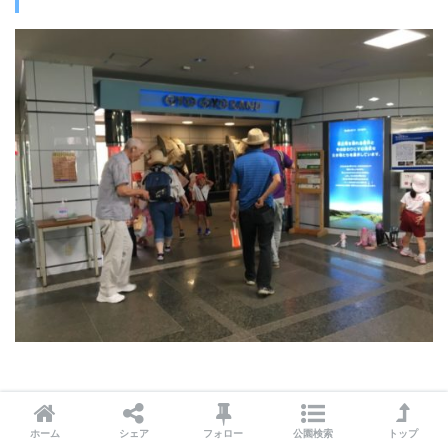
「
ぎょぎょランド
」は東三河唯一の淡水魚水族館で
ホーム
シェア
フォロー
公園検索
トップ