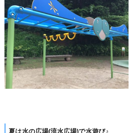
夏は水の広場(流水広場)で水遊び♪