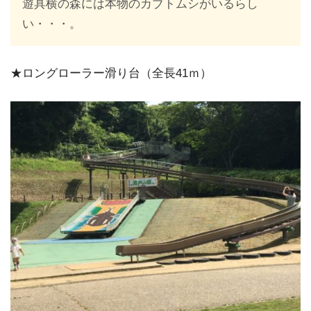
遊具横の森には本物のカブトムシがいるらし
い・・・。
★ロングローラー滑り台（全長41ｍ）