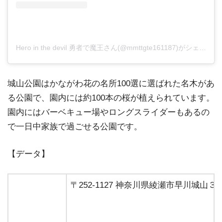
Hero in the devil 勇者で魔王さん(@mmttgte161187)がシェアした投稿
城山公園はかながわ花の名所100選に選ばれた名木があ
る公園で、園内には約100本の桜が植えられています。
園内にはバーベキュー場やロングスライダーもあるの
で一日中家族で過ごせる公園です。
【データ】
〒252-1127 神奈川県綾瀬市早川城山３