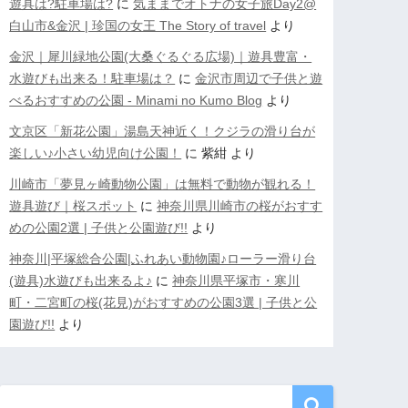
遊具は?駐車場は?
に
気ままでオトナの女子旅Day2@
白山市&金沢 | 珍国の女王 The Story of travel
より
金沢｜犀川緑地公園(大桑ぐるぐる広場)｜遊具豊富・
水遊びも出来る！駐車場は？
に
金沢市周辺で子供と遊
べるおすすめの公園 - Minami no Kumo Blog
より
文京区「新花公園」湯島天神近く！クジラの滑り台が
楽しい♪小さい幼児向け公園！
に
紫紺
より
川崎市「夢見ヶ崎動物公園」は無料で動物が観れる！
遊具遊び｜桜スポット
に
神奈川県川崎市の桜がおすす
めの公園2選 | 子供と公園遊び!!
より
神奈川|平塚総合公園|ふれあい動物園♪ローラー滑り台
(遊具)水遊びも出来るよ♪
に
神奈川県平塚市・寒川
町・二宮町の桜(花見)がおすすめの公園3選 | 子供と公
園遊び!!
より