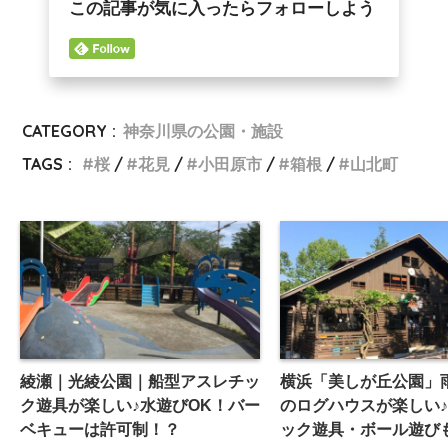
この記事が気に入ったらフォローしよう
CATEGORY :
神奈川県の公園・施設
TAGS :
桜
花見
小田原市
箱根
山北町
綾瀬｜光綾公園｜船型アスレチッ
横浜「美しが丘公園」
ク遊具が楽しい♪水遊びOK！バー
のログハウスが楽しい
ベキューは許可制！？
ック遊具・ボール遊び