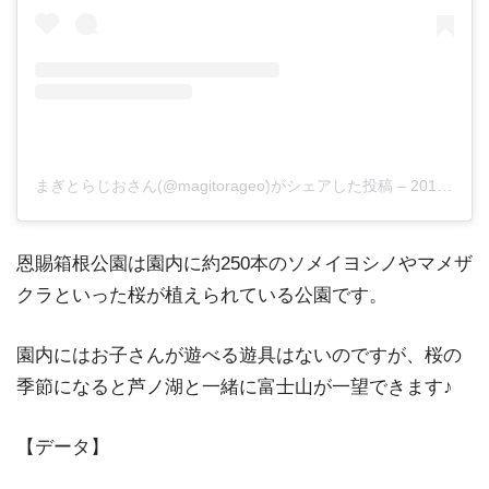
まぎとらじおさん(@magitorageo)がシェアした投稿
–
2018年 4月月14日午後8時42分PDT
恩賜箱根公園は園内に約250本のソメイヨシノやマメザ
クラといった桜が植えられている公園です。
園内にはお子さんが遊べる遊具はないのですが、桜の
季節になると芦ノ湖と一緒に富士山が一望できます♪
【データ】