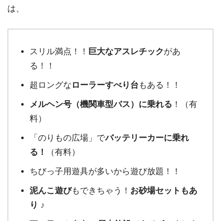
は、
スリル満点！！
巨大なアスレチック
があ
る！！
超ロングな
ローラーすべり台
もある！！
メルヘン号（機関車型バス）に乗れる
！（有
料）
「のりもの広場」で
バッテリーカーに乗れ
る！
（有料）
ちびっ子用遊具が多いから遊び放題！！
泥んこ遊び
もできちゃう！
お砂場セットもあ
り
♪