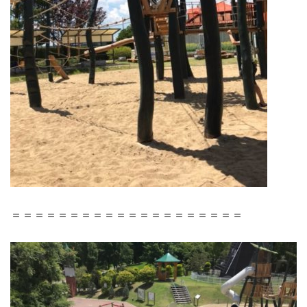
＝＝＝＝＝＝＝＝＝＝＝＝＝＝＝＝＝＝＝＝