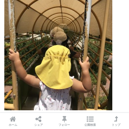
長さ55ｍ、高低差8ｍ
の
長ぁ～いローラーすべり台
です
ホーム
シェア
フォロー
公園検索
トップ