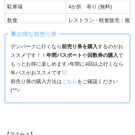
駐⾞場
4か所 有り (無料)
飲⾷
レストラン・軽食販売：複数
トイレ
複数 有り
お得な前売り券
デンパークに行くなら
前売り券を購入
するのがお
オムツ替え
トイレ内に有り
ススメです！！
年間パスポート
や
回数券の購入
で
授乳室
有り
もっとお得に楽しめます♪年間に4回以上行くなら
年パスがおススメです♡
ベビーカー
・車いす
無料貸出し有り（各ゲートに
前売り券の購入方法は
こちら
をご確認ください
遊具・自転車など
持ち込み禁止
(^^♪
周辺情報
ショッピングセンター「アピ
最寄り駅
「安城駅」から『あんくるバ
水遊び
夏季限定で有り
【アクセス】