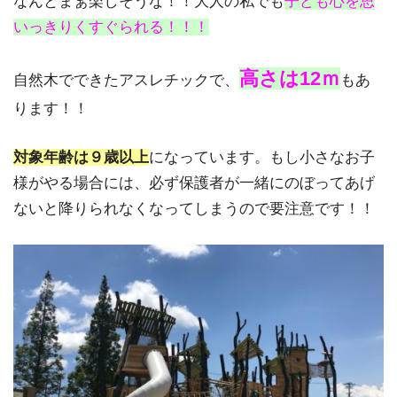
なんとまぁ楽しそうな！！大人の私でも
子ども心を思
いっきりくすぐられる！！！
高さは12ｍ
自然木でできたアスレチックで、
もあ
ります！！
対象年齢は９歳以上
になっています。もし小さなお子
様がやる場合には、必ず保護者が一緒にのぼってあげ
ないと降りられなくなってしまうので要注意です！！