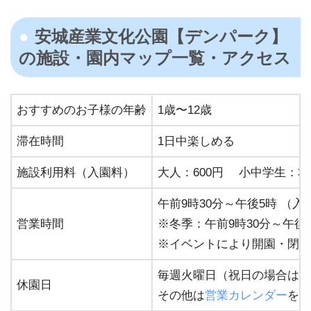
安城産業文化公園【デンパーク】
の施設・園内マップ⼀覧・アクセス
おすすめのお⼦様の年齢
1歳〜12歳
滞在時間
1⽇中楽しめる
施設利⽤料（入園料）
大人：600円 小中学生：3
午前9時30分～午後5時 （入
営業時間
※冬季：午前9時30分～午後4
※イベントにより開園・閉園
毎週火曜日（祝日の場合はそ
休園日
その他は
営業カレンダー
をチ