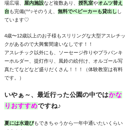
場広場、
屋内施設
など複数あり、
授乳室
や
オムツ替え
台
も完備(^^♪そのうえ、
無料でベビーカーも貸出し
し
ています♡
4歳〜12歳以上のお⼦様もスリリングな大型アスレチッ
クがあるので大興奮間違いなしです！！
アスレチック以外にも、ソーセージ作りやプラバンキ
ーホルダー、提灯作り、風鈴の絵付け、オルゴール写
真たてなどなど盛りだくさん！！！（体験教室は有料
です。）
いやぁ～、最近行った公園の中では
かな
り
おすすめ
ですね♪
夏には水遊び
もできちゃうから一年中通いたいくらい