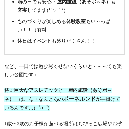
雨の日でも安心 ♪
屋内施設（あそボ～ネ）も
充実
してます(*´▽｀*)
ものづくりが楽しめる
体験教室
もい～っぱ
い！！（有料）
休日はイベント
も盛りだくさん！！
など、一日では遊び尽くせないくらいと～～っても楽
しい公園です♪
特に
巨大なアスレチック
と「
屋内施設（あそボ～
ボーネルンド
ネ）
」は、な・なんとあの
が手掛けて
いるんですよ(゜o゜)
1歳〜3歳のお⼦様が遊べる場所はちびっこ広場やお砂