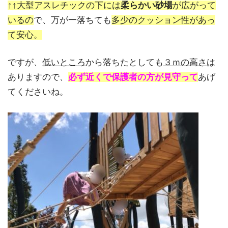
↑↑大型アスレチックの下には
柔らかい砂場
が広がって
いるの
で、万が一落ちても
多少のクッション性があっ
て安心。
ですが、
低いところ
から落ちたとしても
３ｍの高さ
は
ありますので、
必ず近くで保護者の方が見守って
あげ
てくださいね。