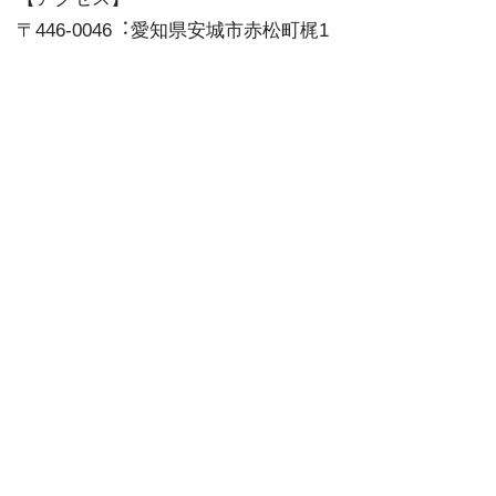
コインロッカー
有り（正面ゲート）
〒446-0046︓愛知県安城市赤松町梶1