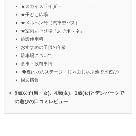
★スカイスライダー
★子ども広場
★メルヘン号（汽車型バス）
★室内あそび場「あそボ～ネ」
施設使用料
おすすめの⼦供の年齢
駐⾞場について
⾷事・飲料事情
◆夏は水のステージ・じゃぶじゃぶ池で⽔遊び♪
周辺情報
5歳双子(男・女)、4歳(女)、1歳(女)とデンパークで
の遊びの⼝コミレビュー