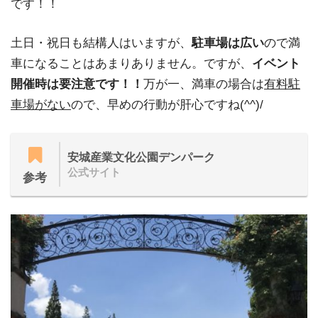
です！！
⼟⽇・祝⽇も結構⼈はいますが、
駐⾞場は広い
ので満
⾞になることはあまりありません。ですが、
イベント
開催時は要注意です！！
万が⼀、満⾞の場合は
有料駐
⾞場がない
ので、早めの行動が肝心ですね(^^)/
安城産業文化公園デンパーク
公式サイト
参考