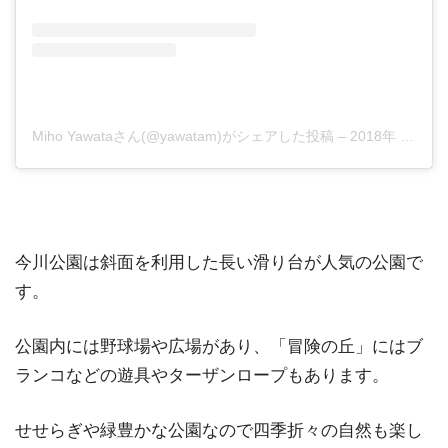
Miho Yawataさん(@yawatam)がシェアした投稿
–
2018年 1月月7日午前2時25分PST
今川公園は斜面を利用した長い滑り台が人気の公園で
す。
公園内には野球場や広場があり、「冒険の丘」にはブ
ランコなどの遊具やターザンロープもあります。
せせらぎや緑豊かな公園なので四季折々の自然も楽し