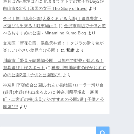
遊具は?駐車場は?
に
気ままでオトナの女子旅Day2@
白山市&金沢 | 珍国の女王 The Story of travel
より
金沢｜犀川緑地公園(大桑ぐるぐる広場)｜遊具豊富・
水遊びも出来る！駐車場は？
に
金沢市周辺で子供と遊
べるおすすめの公園 - Minami no Kumo Blog
より
文京区「新花公園」湯島天神近く！クジラの滑り台が
楽しい♪小さい幼児向け公園！
に
紫紺
より
川崎市「夢見ヶ崎動物公園」は無料で動物が観れる！
遊具遊び｜桜スポット
に
神奈川県川崎市の桜がおすす
めの公園2選 | 子供と公園遊び!!
より
神奈川|平塚総合公園|ふれあい動物園♪ローラー滑り台
(遊具)水遊びも出来るよ♪
に
神奈川県平塚市・寒川
町・二宮町の桜(花見)がおすすめの公園3選 | 子供と公
園遊び!!
より