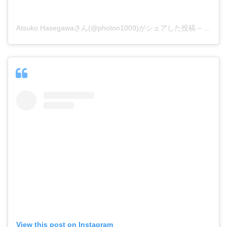
Atsuko Hasegawaさん(@photon1009)がシェアした投稿
–
2018
View this post on Instagram