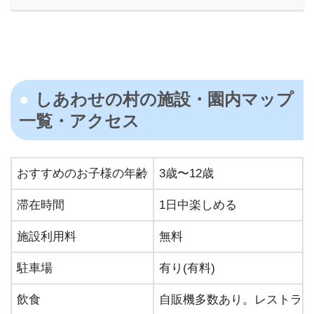
しあわせの村の施設・園内マップ
⼀覧・アクセス
おすすめのお⼦様の年齢
3歳〜12歳
滞在時間
1⽇中楽しめる
施設利⽤料
無料
駐⾞場
有り(有料)
飲⾷
自販機多数あり。レストラン