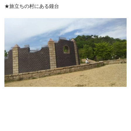
★旅立ちの村にある鐘台