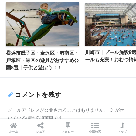
川崎市｜プール施設8
横浜市磯子区・金沢区・港南区・
ールも充実！おむつ情
戸塚区・栄区の遊具がおすすめ公
園8選｜子供と遊ぼう！！
コメントを残す
メールアドレスが公開されることはありません。
※
が付
いている欄は必須項目です
ホーム
シェア
フォロー
公園検索
トップ
コメント
※