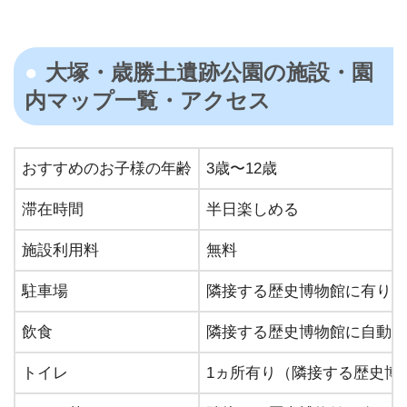
大塚・歳勝土遺跡公園の施設・園
内マップ⼀覧・アクセス
おすすめのお⼦様の年齢
3歳〜12歳
滞在時間
半日楽しめる
施設利⽤料
無料
駐⾞場
隣接する歴史博物館に有り
飲⾷
隣接する歴史博物館に自動販
トイレ
1ヵ所有り（隣接する歴史博