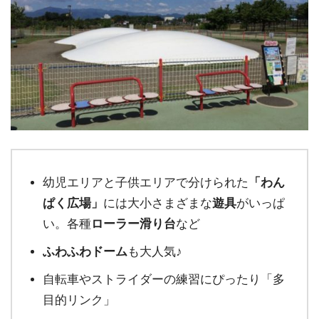
幼児エリアと子供エリアで分けられた
「わん
ぱく広場」
には大小さまざまな
遊具
がいっぱ
い。各種
ローラー滑り台
など
ふわふわドーム
も大人気♪
自転車やストライダーの練習にぴったり「多
目的リンク」