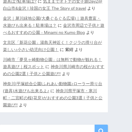
遊具は?駐車場は?
に
気ままでオトナの女子旅Day2@
白山市&金沢 | 珍国の女王 The Story of travel
より
金沢｜犀川緑地公園(大桑ぐるぐる広場)｜遊具豊富・
水遊びも出来る！駐車場は？
に
金沢市周辺で子供と遊
べるおすすめの公園 - Minami no Kumo Blog
より
文京区「新花公園」湯島天神近く！クジラの滑り台が
楽しい♪小さい幼児向け公園！
に
紫紺
より
川崎市「夢見ヶ崎動物公園」は無料で動物が観れる！
遊具遊び｜桜スポット
に
神奈川県川崎市の桜がおすす
めの公園2選 | 子供と公園遊び!!
より
神奈川|平塚総合公園|ふれあい動物園♪ローラー滑り台
(遊具)水遊びも出来るよ♪
に
神奈川県平塚市・寒川
町・二宮町の桜(花見)がおすすめの公園3選 | 子供と公
園遊び!!
より