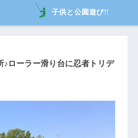
子供と公園遊び!!
所♪ローラー滑り台に忍者トリデ