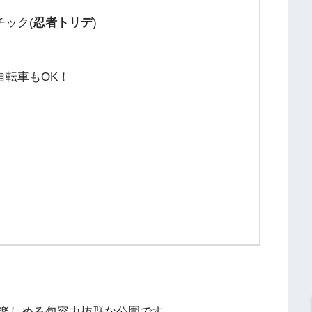
チック(
忍者トリデ
)
自転車もOK！
楽しめる包容力抜群な公園です。