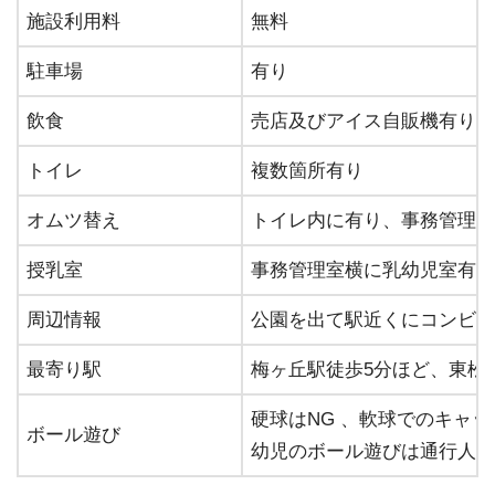
施設利⽤料
無料
駐⾞場
有り
飲⾷
売店及びアイス自販機有り、
トイレ
複数箇所有り
オムツ替え
トイレ内に有り、事務管理し
授乳室
事務管理室横に乳幼児室有り
周辺情報
公園を出て駅近くにコンビニ
最寄り駅
梅ヶ丘駅徒歩5分ほど、東松
硬球はNG 、軟球でのキャ
ボール遊び
幼児のボール遊びは通行人に