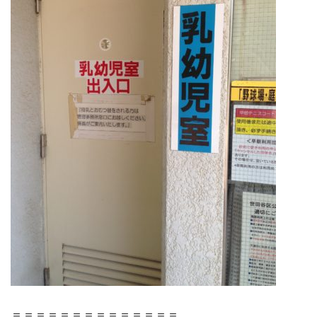
＝＝＝＝＝＝＝＝＝＝＝＝＝＝