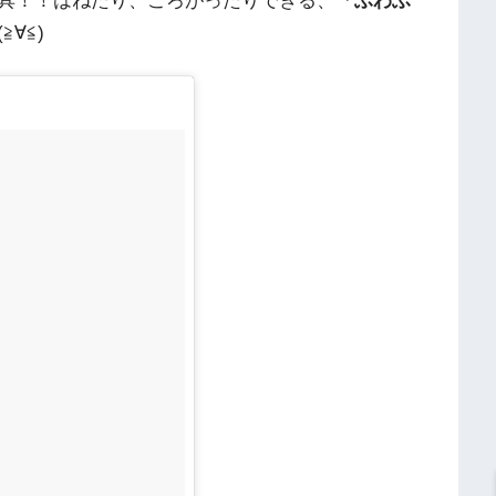
具！！はねたり、ころがったりできる、
「ふわふ
∀≦)