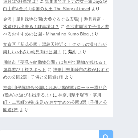
遊具は?駐車場は?
に
気ままでオトナの女子旅Day2@
白山市&金沢 | 珍国の女王 The Story of travel
より
金沢｜犀川緑地公園(大桑ぐるぐる広場)｜遊具豊富・
水遊びも出来る！駐車場は？
に
金沢市周辺で子供と遊
べるおすすめの公園 - Minami no Kumo Blog
より
文京区「新花公園」湯島天神近く！クジラの滑り台が
楽しい♪小さい幼児向け公園！
に
紫紺
より
川崎市「夢見ヶ崎動物公園」は無料で動物が観れる！
遊具遊び｜桜スポット
に
神奈川県川崎市の桜がおすす
めの公園2選 | 子供と公園遊び!!
より
神奈川|平塚総合公園|ふれあい動物園♪ローラー滑り台
(遊具)水遊びも出来るよ♪
に
神奈川県平塚市・寒川
町・二宮町の桜(花見)がおすすめの公園3選 | 子供と公
園遊び!!
より