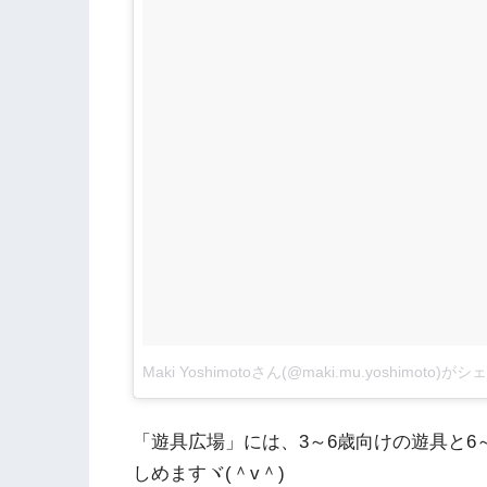
Maki Yoshimotoさん(@maki.mu.yoshimoto)
「遊具広場」には、3～6歳向けの遊具と6
しめますヾ(＾v＾)