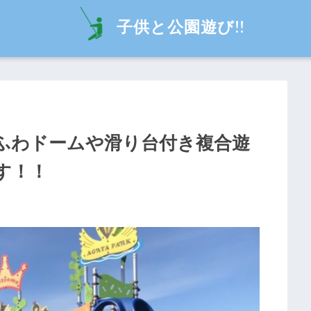
子供と公園遊び!!
ふわドームや滑り台付き複合遊
す！！